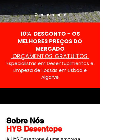
10% DESCONTO - OS
MELHORES PREÇOS DO
MERCADO
ORÇAMENTOS GRATUITOS
Especialistas em Desentupimentos e
Limpeza de Fossas em Lisboa e
Algarve
Sobre Nós
HYS Desentope
A HYS Desentope é uma empresa