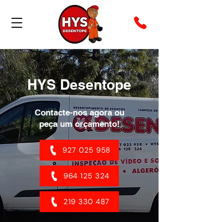
HYS Desentope
Contacte-nos agora ou
peça um orçamento!
927 025 958
964 125 324
219 330 487