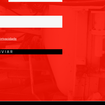
 privacidade
 V I A R