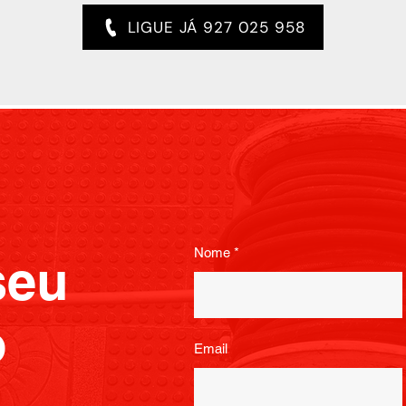
LIGUE JÁ 927 025 958
Nome
seu
o
Email