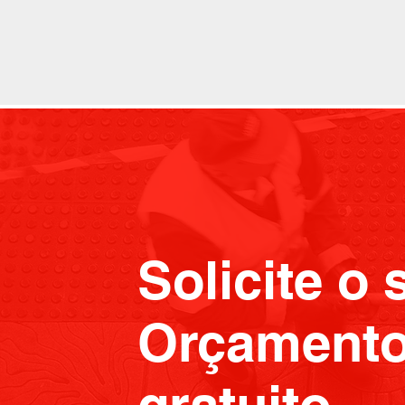
Solicite o 
Orçament
gratuito