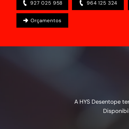
927 025 958
964 125 324
Orçamentos
A HYS Desentope tem
Disponibi